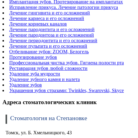
Имплантация зубов. Протезирование на имплантатах
Исправление прикуса. Лечение патологии прикуса
Лечение гингивита и его осложнений
Лечение кариеса и его осложнений
Лечение корневых каналов
Лечение пародонтита и его осложнений
Лечение пародонтоза и его осложнений
Лечение периодонтита и его осложнений
Лечение пульпита и его осложнений
Отбеливание зубов: ZOOM, Белогель
Протезирование зубов
Профессиональная чистка зубов. Гигиена полости рта
Реставрация зубов любой сложности
Удаление зуба мудрости
Удаление зубного камня и налета
Удаление зубов
Украшения зубов стразами: Twinkles, Swarovski, Skyce
Адреса стоматологических клиник
Стоматология на Степановке
Томск, ул. Б. Хмельницкого, 43