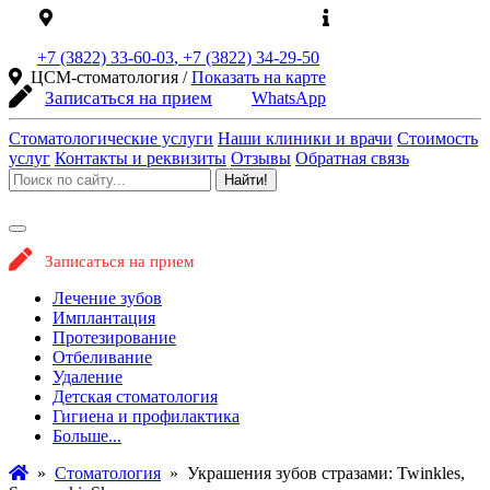
ЦСМ Стоматология на карте
Официальный
сайт
+7 (3822)
33-60-03
,
+7 (3822)
34-29-50
ЦСМ-стоматология /
Показать на карте
Записаться на прием
WhatsApp
Стоматологические услуги
Наши клиники и врачи
Стоимость
услуг
Контакты и реквизиты
Отзывы
Обратная связь
Найти!
Записаться на прием
Лечение зубов
Имплантация
Протезирование
Отбеливание
Удаление
Детская стоматология
Гигиена и профилактика
Больше...
»
Стоматология
»
Украшения зубов стразами: Twinkles,